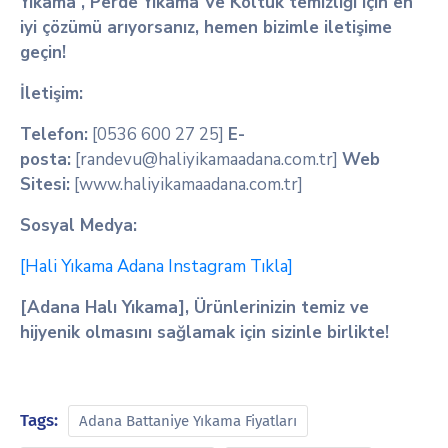
Yıkama , Perde Yıkama Ve Koltuk temizliği için en
iyi çözümü arıyorsanız, hemen bizimle iletişime
geçin!
İletişim:
Telefon:
[0536 600 27 25]
E-
posta:
[randevu@haliyikamaadana.com.tr]
Web
Sitesi:
[www.haliyikamaadana.com.tr]
Sosyal Medya:
[Hali Yıkama Adana Instagram Tıkla]
[Adana Halı Yıkama], Ürünlerinizin temiz ve
hijyenik olmasını sağlamak için sizinle birlikte!
Tags:
Adana Battaniye Yıkama Fiyatları