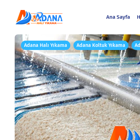
Ana Sayfa
H
Adana Halı Yıkama
Adana Koltuk Yıkama
Ad