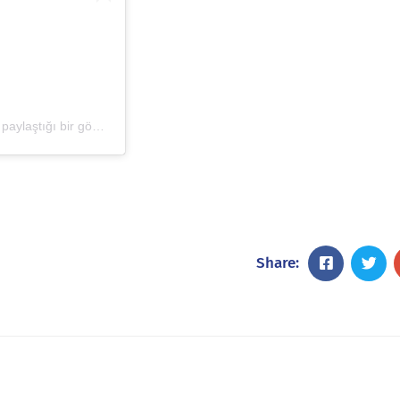
Adana Difiar Perde Koltuk Yıkama (@adana.difiar.temizlik)’in paylaştığı bir gönderi
Share: